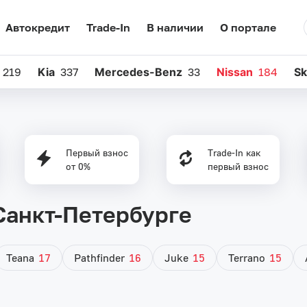
Автокредит
Trade-In
В наличии
О портале
219
Kia
337
Mercedes-Benz
33
Nissan
184
S
Первый взнос
Trade-In как
от 0%
первый взнос
 Санкт-Петербурге
Teana
17
Pathfinder
16
Juke
15
Terrano
15