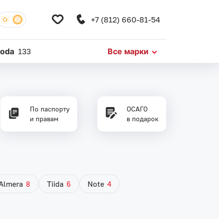
+7 (812) 660-81-54
koda
133
Все марки
По паспорту
ОСАГО
и правам
в подарок
Almera
8
Tiida
6
Note
4