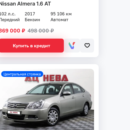
Nissan Almera 1.6 AT
102 л.с.
2017
95 106 км
Передний
Бензин
Автомат
369 000 ₽
498 000 ₽
Купить в кредит
Центральная стоянка