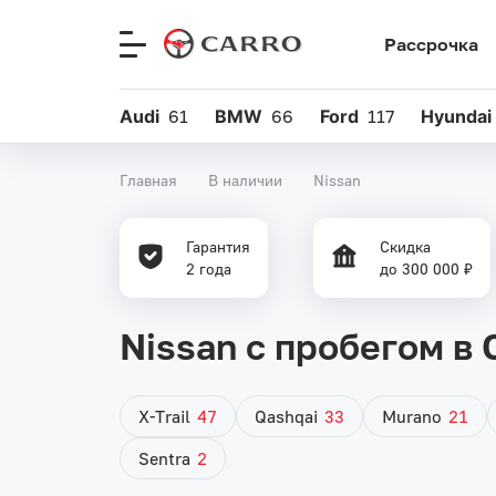
Рассрочка
Меню
сайта
Audi
61
BMW
66
Ford
117
Hyundai
Главная
В наличии
Nissan
Гарантия
Скидка
2 года
до 300 000 ₽
Nissan с пробегом в
X-Trail
47
Qashqai
33
Murano
21
Sentra
2