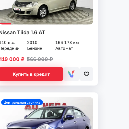
Nissan Tiida 1.6 AT
110 л.с.
2010
166 173 км
Передний
Бензин
Автомат
419 000 ₽
566 000 ₽
Купить в кредит
Центральная стоянка